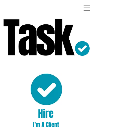
Hire
I'm A Client