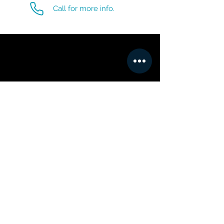
Call for more info.
Γιατί να γίνει εξωτερική ανάθεση;
Η εξωτερική ανάθεση αναφέρεται στην πρόσληψη
ενός παρόχου υπηρεσιών, συμβούλου ή πρακτορείου