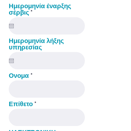
Ημερομηνία έναρξης
r
σέρβις
*
e
q
u
i
Ημερομηνία λήξης
r
υπηρεσίας
e
d
Ονομα
Επίθετο